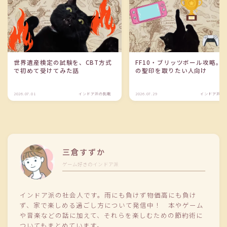
世界遺産検定の試験を、CBT方式
FF10・ブリッツボール攻略。
で初めて受けてみた話
の聖印を取りたい人向け
2026.07.01
インドア派の挑戦
2026.07.29
インドア派の
三倉すずか
ゲーム好きのインドア派
インドア派の社会人です。雨にも負けず物価高にも負け
ず、家で楽しめる過ごし方について発信中！ 本やゲーム
や音楽などの話に加えて、それらを楽しむための節約術に
ついてもまとめています。