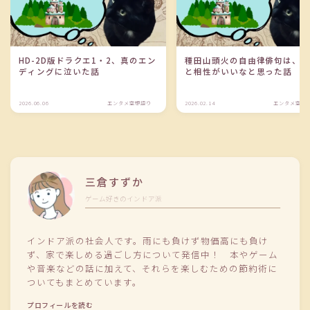
HD-2D版ドラクエ1・2、真のエン
種田山頭火の自由律俳句は、SN
ディングに泣いた話
と相性がいいなと思った話
2026.06.06
エンタメ空想語り
2026.02.14
エンタメ空想
三倉すずか
ゲーム好きのインドア派
インドア派の社会人です。雨にも負けず物価高にも負け
ず、家で楽しめる過ごし方について発信中！ 本やゲーム
や音楽などの話に加えて、それらを楽しむための節約術に
ついてもまとめています。
プロフィールを読む