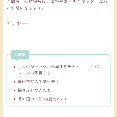
人間編、妖精編共に、個性豊かなキャラクターたち
が仲間になります。
例えば――
人間編
主人公ジャックが所属するテアトル・ヴァン
クールの隊員たち
魔術学院の生徒や先生
闇ギルドの人たち
その辺の一般人(農民とか)