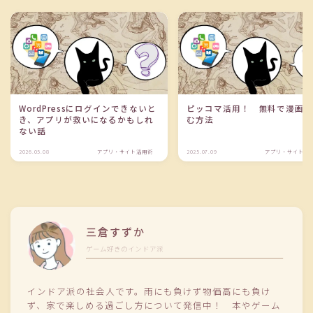
WordPressにログインできないと
ピッコマ活用！ 無料で漫画
き、アプリが救いになるかもしれ
む方法
ない話
2026.05.08
アプリ・サイト活用術
2025.07.09
アプリ・サイト活
三倉すずか
ゲーム好きのインドア派
インドア派の社会人です。雨にも負けず物価高にも負け
ず、家で楽しめる過ごし方について発信中！ 本やゲーム