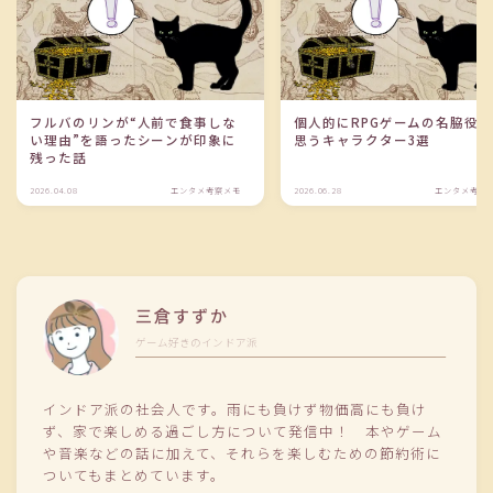
フルバのリンが“人前で食事しな
個人的にRPGゲームの名脇役
い理由”を語ったシーンが印象に
思うキャラクター3選
残った話
2026.04.08
エンタメ考察メモ
2026.06.28
エンタメ考察
三倉すずか
ゲーム好きのインドア派
インドア派の社会人です。雨にも負けず物価高にも負け
ず、家で楽しめる過ごし方について発信中！ 本やゲーム
や音楽などの話に加えて、それらを楽しむための節約術に
ついてもまとめています。