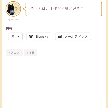
皆さんは、本作だと誰が好き？
ミーシャ
共有:
X
Bluesky
メールアドレス
#アニメ
#漫画