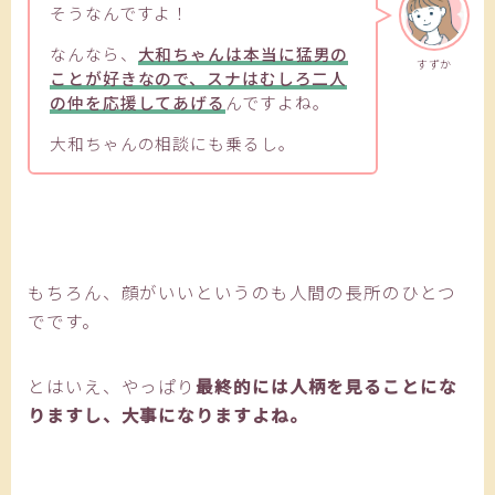
そうなんですよ！
なんなら、
大和ちゃんは本当に猛男の
すずか
ことが好きなので、スナはむしろ二人
の仲を応援してあげる
んですよね。
大和ちゃんの相談にも乗るし。
もちろん、顔がいいというのも人間の長所のひとつ
でです。
とはいえ、やっぱり
最終的には人柄を見ることにな
りますし、大事になりますよね。