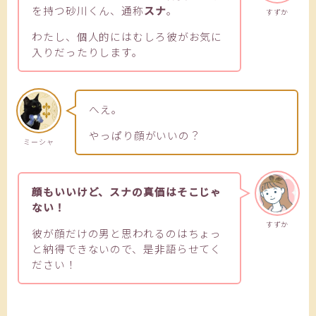
を持つ砂川くん、通称
スナ
。
すずか
わたし、個人的にはむしろ彼がお気に
入りだったりします。
へえ。
やっぱり顔がいいの？
ミーシャ
顔もいいけど、スナの真価はそこじゃ
ない！
すずか
彼が顔だけの男と思われるのはちょっ
と納得できないので、是非語らせてく
ださい！