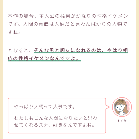
本作の場合、主人公の猛男がかなりの性格イケメン
です。人間の真価は人柄だと言わんばかりの人物で
すね。
となると、
そんな男と親友になれるのは、やはり相
応の性格イケメンなんですよ。
やっぱり人柄って大事です。
わたしもこんな人間になりたいと思わ
すずか
せてくれるスナ、好きなんですよね。