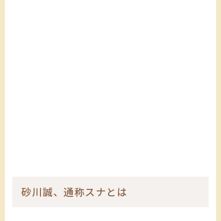
砂川誠、通称スナとは