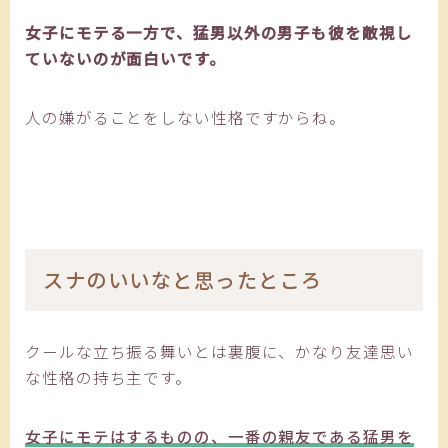
女子にモテる一方で、猛男以外の男子も彼を敵視し
ていないのが面白いです。
人の嫌がることをしない性格ですからね。
スナのいいなと思ったところ
クールな立ち振る舞いとは裏腹に、かなり友達思い
な性格の持ち主です。
女子にモテはするものの、一番の親友である猛男を