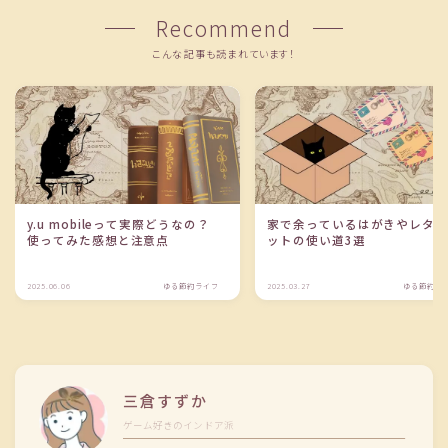
Recommend
こんな記事も読まれています！
y.u mobileって実際どうなの？
家で余っているはがきやレタ
使ってみた感想と注意点
ットの使い道3選
2025.06.06
ゆる節約ライフ
2025.03.27
ゆる節約ラ
三倉すずか
ゲーム好きのインドア派