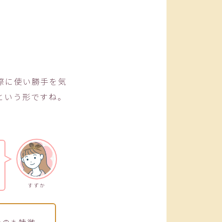
際に使い勝手を気
という形ですね。
すずか