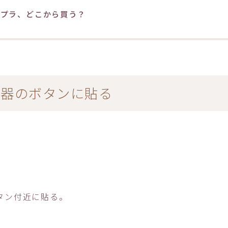
テプラ、どこから買う？
替器のボタンに貼る
。
ボタン付近に貼る。