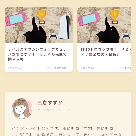
テイルズオブシンフォニアのセレ
FF10トロコン攻略！ ゆるく
スが倒せない！ リフィル先生で
ィア盤全埋めを目指す
簡単攻略
2025.03.24
インドア派の挑戦
2025.05.06
インドア派の
三倉すずか
ゲーム好きのインドア派
インドア派の社会人です。雨にも負けず物価高にも負け
ず、家で楽しめる過ごし方について発信中！ 本やゲーム