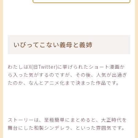
いびってこない義母と義姉
わたしはX(旧Twitter)に挙げられたショート漫画か
ら入った気がするのですが、その後、人気が出過ぎ
たのか、なんとアニメ化まで決まった作品です。
ストーリーは、至極簡単にまとめると、大正時代を
舞台にした和製シンデレラ、といった雰囲気です。