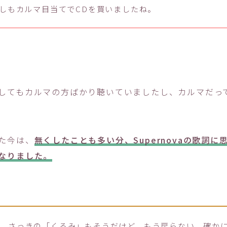
しもカルマ目当てでCDを買いましたね。
してもカルマの方ばかり聴いていましたし、カルマだっ
た今は、
無くしたことも多い分、Supernovaの歌詞
なりました。
さっきの「くるみ」もそうだけど、もう戻らない、確か