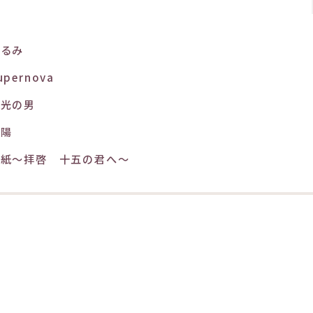
くるみ
upernova
栄光の男
落陽
手紙〜拝啓 十五の君へ〜